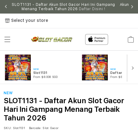
SLOT1131 - Daftar Akun Slot Gacor Hari Ini Gampang
Akun Slo
Menang Terbaik Tahun 2026
Daftar Disini !
Select your store
Cart
NEW
NEW
Slot1131
Daftar Slot Ga
From $8.008 SGD
From $807.77 SGD
NEW
SLOT1131 - Daftar Akun Slot Gacor
Hari Ini Gampang Menang Terbaik
Tahun 2026
SKU:
Slot1131
Barcode:
Slot Gacor