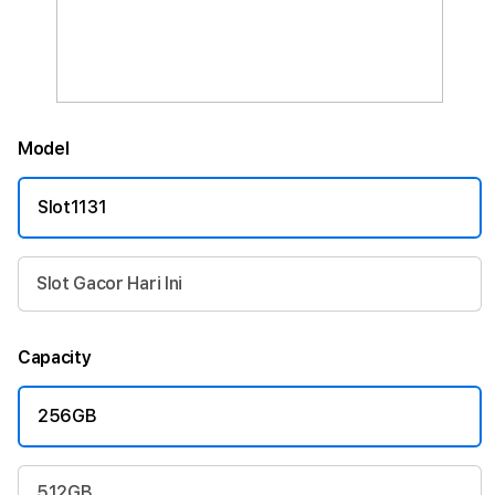
Model
Slot1131
Slot Gacor Hari Ini
Capacity
256GB
512GB