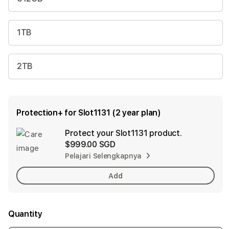
1TB
2TB
Protection+ for Slot1131 (2 year plan)
Protect your Slot1131 product.
Ad
$999.00 SGD
App
Pelajari Selengkapnya
Car
Add
Quantity