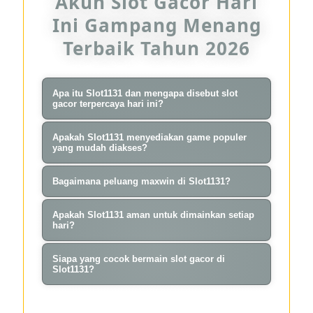
Akun Slot Gacor Hari
Ini Gampang Menang
Terbaik Tahun 2026
Apa itu Slot1131 dan mengapa disebut slot
gacor terpercaya hari ini?
Slot1131 adalah platform slot gacor
Apakah Slot1131 menyediakan game populer
yang mudah diakses?
terpercaya yang menyediakan
berbagai game populer dengan
Ya, Slot1131 menghadirkan pilihan
Bagaimana peluang maxwin di Slot1131?
sistem bermain stabil. Reputasinya
game populer dari berbagai
Peluang maxwin di Slot1131
dibangun dari konsistensi layanan,
kategori yang mudah diakses.
Apakah Slot1131 aman untuk dimainkan setiap
hari?
dirancang secara realistis melalui
keamanan data, dan pengalaman
Tampilan yang rapi dan navigasi
sistem permainan yang seimbang.
bermain yang nyaman bagi
Slot1131 mengutamakan keamanan
sederhana membantu pemain
Siapa yang cocok bermain slot gacor di
Pemain dapat menikmati gameplay
pengguna.
Slot1131?
dan kenyamanan pengguna dengan
menemukan game favorit dengan
yang adil dan konsisten tanpa klaim
sistem yang stabil dan pengelolaan
cepat.
Slot1131 cocok untuk pemain
berlebihan.
platform yang profesional, sehingga