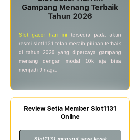
Gampang Menang Terbaik
Tahun 2026
Slot gacor hari ini
tersedia pada akun
resmi slot1131 telah meraih pilihan terbaik
di tahun 2026 yang dipercaya gampang
menang dengan modal 10k aja bisa
menjadi 9 naga.
Review Setia Member Slot1131
Online
Slot1131 menurut saya layak