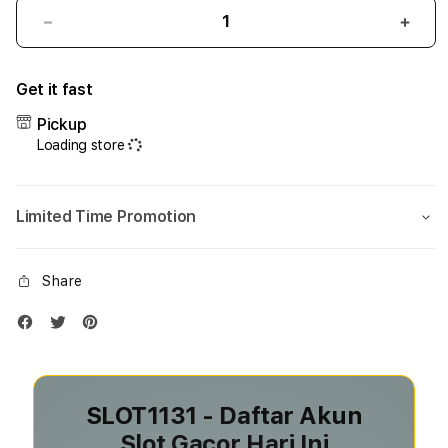
Decrease
Incr
quantity
quant
for
for
Get it fast
SLOT1131
SLOT
-
-
Pickup
Daftar
Daft
Loading store
Akun
Akun
Slot
Slot
Gacor
Gaco
Limited Time Promotion
Hari
Hari
Ini
Ini
Gampang
Gam
Share
Menang
Men
Terbaik
Terb
Tahun
Tahu
2026
2026
SLOT1131 - Daftar Akun
Slot Gacor Hari Ini