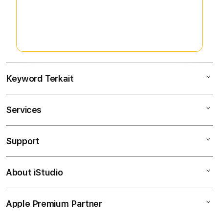
pemula maupun berpengalaman
aman digunakan untuk bermain slot
yang mencari slot gacor terpercaya
gacor hari ini.
dengan game populer, pengalaman
bermain nyaman, dan peluang
maxwin yang lebih terukur.
Keyword Terkait
Services
Slot1131
Slot Gacor
Support
AppleCare+
Akun Gacor
Corporate
Slot Gacor Hari Ini
About iStudio
My Account
Akun Gacor
Daftar Akun Gacor
Collection & Delivery
Elush Service Provider
Slot Gacor Gampang Menang
Apple Premium Partner
About Us
Returns & Exchanges
Financing Options