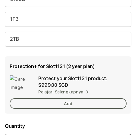
1TB
2TB
Protection+ for Slot1131 (2 year plan)
Protect your Slot1131 product.
Ad
$999.00 SGD
App
Pelajari Selengkapnya
Car
Add
Quantity