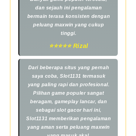
dan sejauh ini pengalaman
bermain terasa konsisten dengan
peluang maxwin yang cukup
tinggi.
⭐️⭐️⭐️⭐️⭐️ Rizal
Dari beberapa situs yang pernah
saya coba, Slot1131 termasuk
yang paling rapi dan profesional.
Pilihan game populer sangat
beragam, gameplay lancar, dan
sebagai slot gacor hari ini,
Slot1131 memberikan pengalaman
yang aman serta peluang maxwin
yang masuk akal.