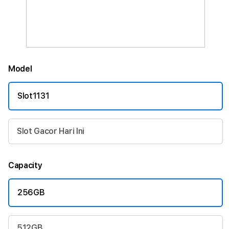
Model
Slot1131
Slot Gacor Hari Ini
Capacity
256GB
512GB