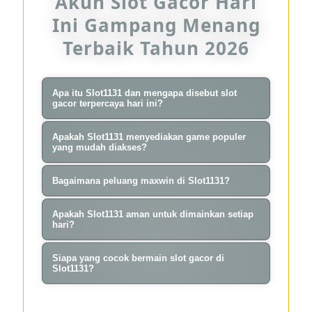
Akun Slot Gacor Hari
Ini Gampang Menang
Terbaik Tahun 2026
Apa itu Slot1131 dan mengapa disebut slot
gacor terpercaya hari ini?
Slot1131 adalah platform slot gacor
Apakah Slot1131 menyediakan game populer
yang mudah diakses?
terpercaya yang menyediakan
berbagai game populer dengan
Ya, Slot1131 menghadirkan pilihan
Bagaimana peluang maxwin di Slot1131?
sistem bermain stabil. Reputasinya
game populer dari berbagai
Peluang maxwin di Slot1131
dibangun dari konsistensi layanan,
kategori yang mudah diakses.
Apakah Slot1131 aman untuk dimainkan setiap
hari?
dirancang secara realistis melalui
keamanan data, dan pengalaman
Tampilan yang rapi dan navigasi
sistem permainan yang seimbang.
bermain yang nyaman bagi
Slot1131 mengutamakan keamanan
sederhana membantu pemain
Siapa yang cocok bermain slot gacor di
Pemain dapat menikmati gameplay
pengguna.
Slot1131?
dan kenyamanan pengguna dengan
menemukan game favorit dengan
yang adil dan konsisten tanpa klaim
sistem yang stabil dan pengelolaan
cepat.
Slot1131 cocok untuk pemain
berlebihan.
platform yang profesional, sehingga